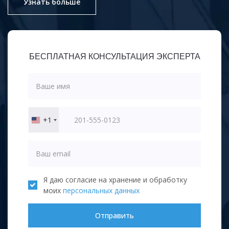
Узнать больше
БЕСПЛАТНАЯ КОНСУЛЬТАЦИЯ ЭКСПЕРТА
+1
United
States
+1
Я даю согласие на хранение и обработку
моих
персональных данных
Отправить