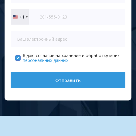
+1
United
States
+1
Я даю согласие на хранение и обработку моих
персональных данных
Отправить