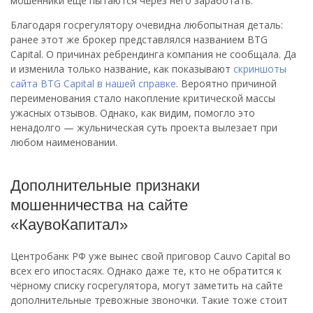
мошенники ещё пытаются через него заработать.
Благодаря госрегулятору очевидна любопытная деталь:
ранее этот же брокер представлялся названием BTG
Capital. О причинах ребрендинга компания не сообщала. Да
и изменила только название, как показывают
скриншоты
сайта BTG Capital в нашей справке
. Вероятно причиной
переименования стало накопление критической массы
ужасных отзывов. Однако, как видим, помогло это
ненадолго — жульническая суть проекта вылезает при
любом наименовании.
Дополнительные признаки
мошенничества на сайте
«КаувоКапитал»
Центробанк РФ уже вынес свой приговор Cauvo Capital во
всех его ипостасях. Однако даже те, кто не обратится к
чёрному списку госрегулятора, могут заметить на сайте
дополнительные тревожные звоночки. Такие тоже стоит