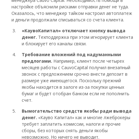
менеджера Cauvo Capital. Необходимость помощи в
настройке объяснили рисками отправки денег не туда.
Оказалось, что менеджер тайком настроил автоплатеж
и деньги продолжали списываться со счета клиента.
«КаувоКапитал» отключает кнопку вывода
денег.
Техподдержка при этом игнорирует клиента
и блокирует его каналы связи.
Требование вложений под надуманными
предлогами.
Например, клиент после четырех
месяцев работы с CauvoCapital получил внезапный
звонок с предложением срочно внести депозит в
размере уже имеющегося. Поскольку прежний
якобы находится в залоге из-за покупки ценных
бумаг и будет отобран банком если не пополнить
счет.
Вымогательство средств якобы ради вывода
денег.
«Кауво Капитал» как и многие лжеброкеры
требует заплатить комиссии, налоги и прочие
сборы, без которых снять деньги якобы
невозможно. Но ничего не выводит.