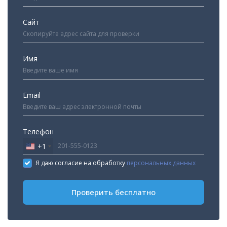
Сайт
Имя
Email
Телефон
+1
United
States
Я даю согласие на обработку
персональных данных
+1
Проверить бесплатно