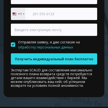
+1
United
States
+1
Отправляя заявку, я даю согласие на
обработку персональных данных
Получить индивидуальный план бесплатно
Экспертам SCAUD для составления максимально
полезного плана возврата средств потребуются
детали вашего взаимодействия с биржей. Мы
можем опубликовать ваш кейс об успешном
возврате на условиях полной анонимности.