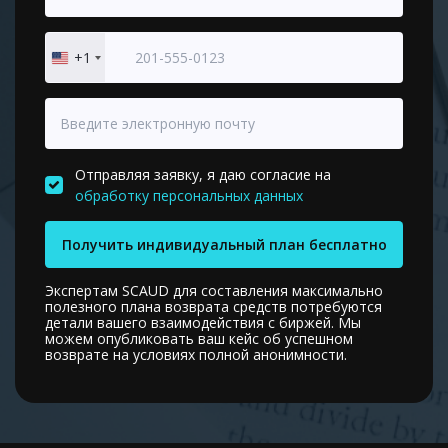
+1
United
States
+1
Отправляя заявку, я даю согласие на
обработку персональных данных
Получить индивидуальный план бесплатно
Экспертам SCAUD для составления максимально
полезного плана возврата средств потребуются
детали вашего взаимодействия с биржей. Мы
можем опубликовать ваш кейс об успешном
возврате на условиях полной анонимности.