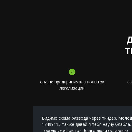
T
она не предпринимала попыток
са
легализации
каких
Видимо схема развода через тиндер. Молодо
как.
17499115 также давай я тебя научу блабла.
омая с
торгую уже 2ой год. Благо люди оставляют 