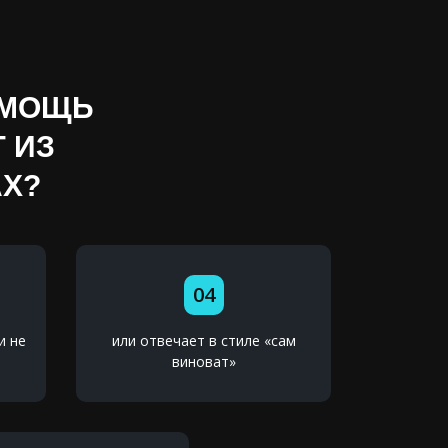
ОМОЩЬ
 ИЗ
AX?
04
и не
или отвечает в стиле «сам
виноват»