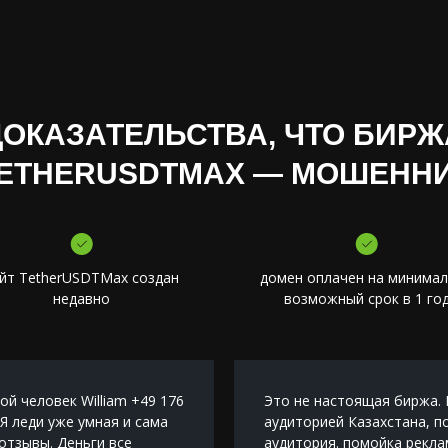
ДОКАЗАТЕЛЬСТВА, ЧТО БИРЖ
ETHERUSDTMAX — МОШЕНН
йт TetherUSDTMax создан
домен оплачен на минима
недавно
возможный срок в 1 го
й человек William +49 176
Это не настоящая биржа. 
 Я леди уже умная и сама
аудиторией Казахстана, п
отзывы. Деньги все
аудитория. помойка рекла