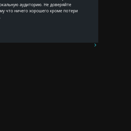
окальную аудиторию. Не доверяйте
сайта зн
му что ничего хорошего кроме потери
вообще п
.
совмеща
независи
и попал 
том, что
заключал
знакомая
000р пол
эту сумм
подталки
на биржу
изначаль
Агзам