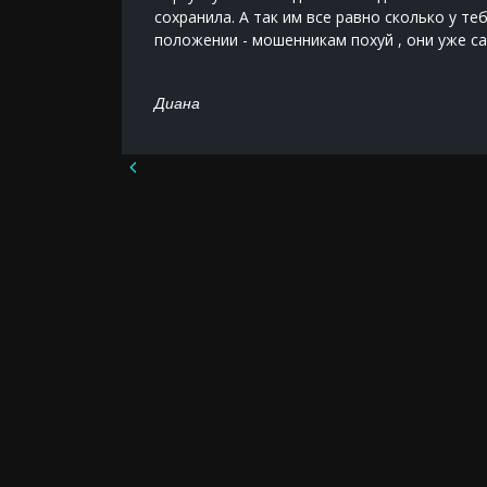
нь и
сохранила. А так им все равно сколько у те
писку
положении - мошенникам похуй , они уже с
е. Так я
Диана
чался в
, а новая
е с 10
вывести
нно
му, что
ых