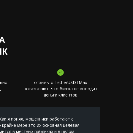
А
ИК
льно
отзывы о TetherUSDTMax
д
показывают, что биржа не выводит
деньги клиентов
Как я понял, мошенники работают с
Это не н
о крайне мере это их основная целевая
проблем 
мится в местных пабликах и в целом
Итак, по