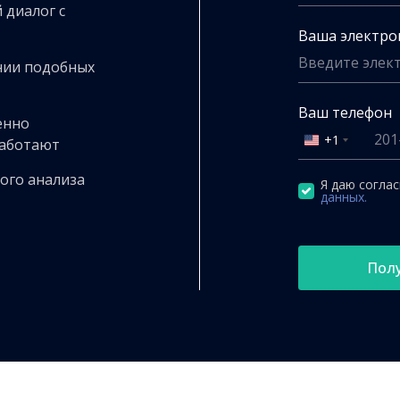
 диалог с
Ваша электро
нии подобных
Ваш телефон
енно
+1
работают
United
States
ого анализа
+1
Я даю согла
данных.
Пол