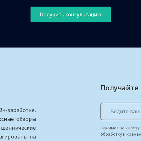
Получить консультацию
Получайте
н-заработке.
ксные обзоры
ошеннические
Нажимая на кнопку 
обработку и хране
агировать на