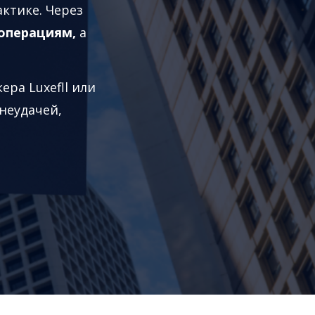
актике. Через
 операциям,
а
ера Luxefll или
неудачей,