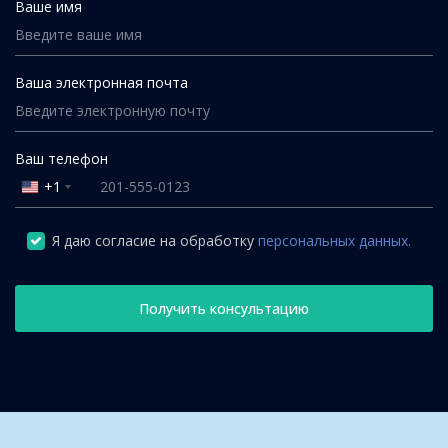
Ваше имя
Ваша электронная почта
Ваш телефон
+1
United
States
+1
Я даю согласие на обработку
персональных данных.
Получить консультацию