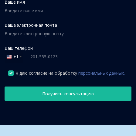
Ваше имя
Ваша электронная почта
Ваш телефон
+1
United
States
+1
Я даю согласие на обработку
персональных данных.
Получить консультацию