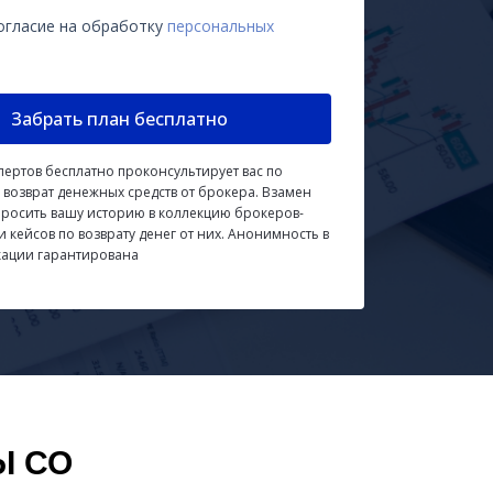
огласие на обработку
персональных
Забрать план бесплатно
пертов бесплатно проконсультирует вас по
 возврат денежных средств от брокера. Взамен
просить вашу историю в коллекцию брокеров-
 кейсов по возврату денег от них. Анонимность в
кации гарантирована
Ы СО