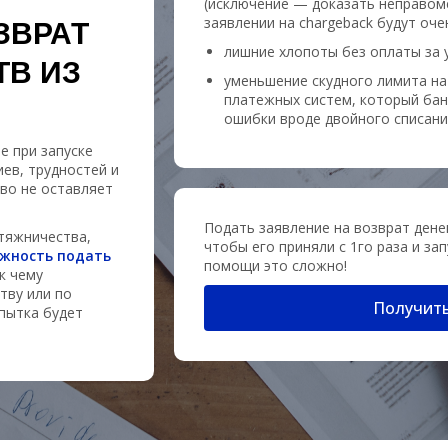
(исключение — доказать неправоме
заявлении на chargeback будут оче
ЗВРАТ
лишние хлопоты без оплаты за у
ТВ ИЗ
уменьшение скудного лимита на
платежных систем, который бан
ошибки вроде двойного списани
е при запуске
иев, трудностей и
во не оставляет
Подать заявление на возврат дене
тяжничества,
чтобы его приняли с 1го раза и за
ожность подать
помощи это сложно!
 к чему
тву или по
Получить
пытка будет