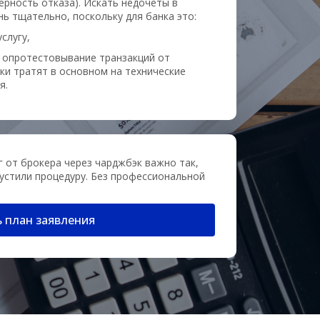
рность отказа). Искать недочеты в
нь тщательно, поскольку для банка это:
слугу,
 опротестовывание транзакций от
ки тратят в основном на технические
я.
г от брокера через чарджбэк важно так,
пустили процедуру. Без профессиональной
 план заявления