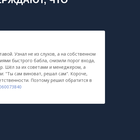
тавой. Узнал не из слухов, а на собственном
ями быстрого бабла, снизили порог входа,
ер. Шёл за их советами и менеджером, а
ли: "Ты сам виноват, решал сам". Короче,
етственности. Поэтому решил обратится в
7060073840