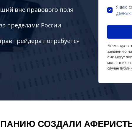
Я даю с
ющий вне правового поля
данных
 за пределами России
прав трейдера потребуется
*Команда экс
заявлению на
они могут по
мошенников и
случае публи
ПАНИЮ СОЗДАЛИ АФЕРИСТ