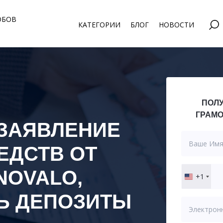
ОБОВ
КАТЕГОРИИ
БЛОГ
НОВОСТИ
ПОЛУ
ГРАМО
 ЗАЯВЛЕНИЕ
ЕДСТВ ОТ
NOVALO
,
+1
United
States
Ь ДЕПОЗИТЫ
+1