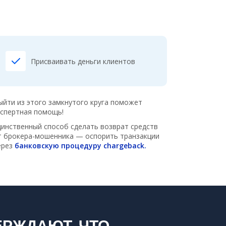
Присваивать деньги клиентов
ыйти из этого замкнутого круга поможет
кспертная помощь!
динственный способ сделать возврат средств
т брокера-мошенника — оспорить транзакции
ерез
банковскую процедуру chargeback.
РЖДАЮТ, ЧТО