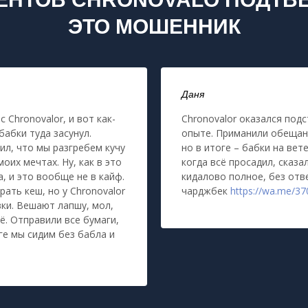
ЭТО МОШЕННИК
Даня
 Chronovalor, и вот как-
Chronovalor оказался подс
бабки туда засунул.
опыте. Приманили обещани
ил, что мы разгребем кучу
но в итоге – бабки на вет
оих мечтах. Ну, как в это
когда всё просадил, сказа
а, и это вообще не в кайф.
кидалово полное, без отв
рать кеш, но у Chronovalor
чарджбек
https://wa.me/3
вки. Вешают лапшу, мол,
ё. Отправили все бумаги,
оге мы сидим без бабла и