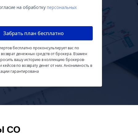
огласие на обработку
персональных
Забрать план бесплатно
пертов бесплатно проконсультирует вас по
 возврат денежных средств от брокера. Взамен
просить вашу историю в коллекцию брокеров-
 кейсов по возврату денег от них. Анонимность в
кации гарантирована
Ы СО