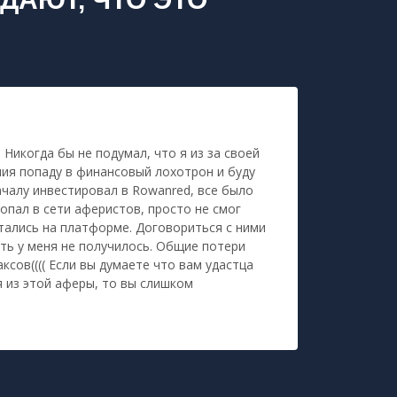
 Никогда бы не подумал, что я из за своей
ия попаду в финансовый лохотрон и буду
ачалу инвестировал в Rowanred, все было
попал в сети аферистов, просто не смог
стались на платформе. Договориться с ними
сть у меня не получилось. Общие потери
ксов(((( Если вы думаете что вам удастца
 из этой аферы, то вы слишком