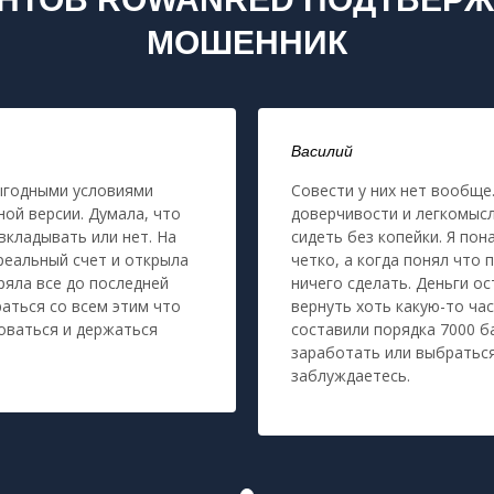
МОШЕННИК
Василий
ыгодными условиями
Совести у них нет вообще.
ой версии. Думала, что
доверчивости и легкомысл
вкладывать или нет. На
сидеть без копейки. Я пон
реальный счет и открыла
четко, а когда понял что 
ряла все до последней
ничего сделать. Деньги о
раться со всем этим что
вернуть хоть какую-то ча
оваться и держаться
составили порядка 7000 ба
заработать или выбраться
заблуждаетесь.