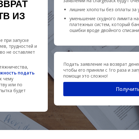
заявлении на chargeback будут оче
ЗВРАТ
лишние хлопоты без оплаты за у
ТВ ИЗ
уменьшение скудного лимита на
платежных систем, который бан
ошибки вроде двойного списани
е при запуске
иев, трудностей и
во не оставляет
Подать заявление на возврат дене
тяжничества,
чтобы его приняли с 1го раза и за
ожность подать
помощи это сложно!
 к чему
тву или по
Получить
пытка будет