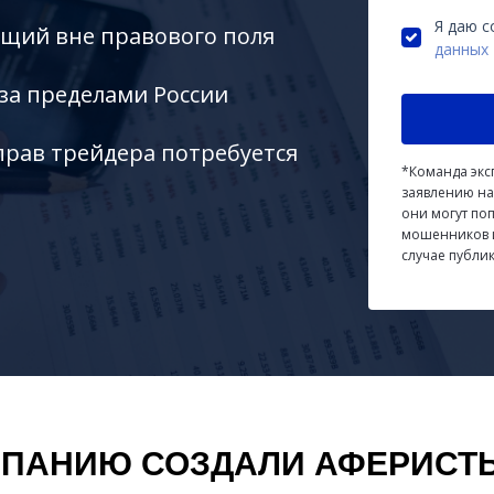
Я даю с
ющий вне правового поля
данных
 за пределами России
прав трейдера потребуется
*Команда экс
заявлению на
они могут по
мошенников и
случае публи
ПАНИЮ СОЗДАЛИ АФЕРИСТ