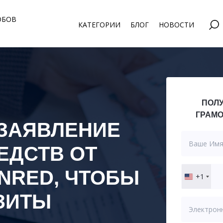
ОБОВ
КАТЕГОРИИ
БЛОГ
НОВОСТИ
ПОЛУ
ГРАМО
 ЗАЯВЛЕНИЕ
ЕДСТВ ОТ
NRED
, ЧТОБЫ
+1
United
States
ЗИТЫ
+1