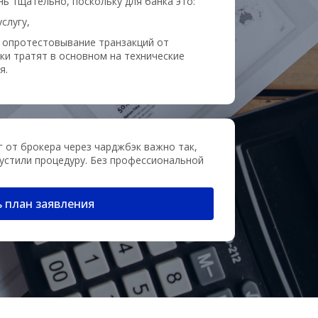
нь тщательно, поскольку для банка это:
слугу,
 опротестовывание транзакций от
ки тратят в основном на технические
я.
г от брокера через чарджбэк важно так,
пустили процедуру. Без профессиональной
 план заявления