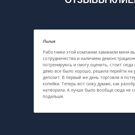
Лилия
Работники этой компании заманили меня в
сотрудничества и наличием демонстрационн
потренируюсь и смогу оценить, стоит сюда 
демо все было хорошо, решила перейти на 
депозит. В первый же день торговли я поте
копейки. Теперь вот сижу думаю, как разоб
натворила. А лучше было вообще сюда не с
подальше.