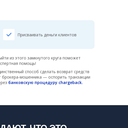
Присваивать деньги клиентов
ыйти из этого замкнутого круга поможет
кспертная помощь!
динственный способ сделать возврат средств
т брокера-мошенника — оспорить транзакции
ерез
банковскую процедуру chargeback.
АЮТ, ЧТО ЭТО