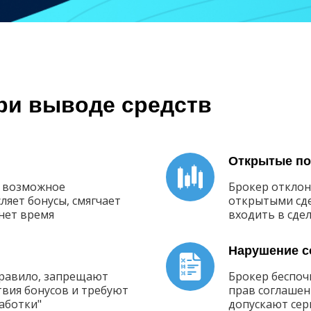
ри выводе средств
Открытые по
е возможное
Брокер отклоня
ляет бонусы, смягчает
открытыми сде
янет время
входить в сде
Нарушение с
правило, запрещают
Брокер беспоч
твия бонусов и требуют
прав соглашен
аботки"
допускают сер