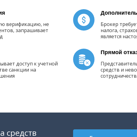
ия
Дополнитель
ую верификацию, не
Брокер требует
ентов, запрашивает
налога, страхо
 д
является нас
Прямой отка
ывает доступ к учетной
Представитель
стве санкции на
средств и нев
ашения
сотрудничества
а средств