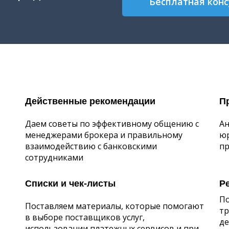
Бесплатная кон
Действенные рекомендации
П
Даем советы по эффективному общению с
Ан
менеджерами брокера и правильному
юр
взаимодействию с банковскими
пр
сотрудниками
Списки и чек-листы
Р
По
Поставляем материалы, которые помогают
тр
в выборе поставщиков услуг,
де
использовании платежных сервисов и при