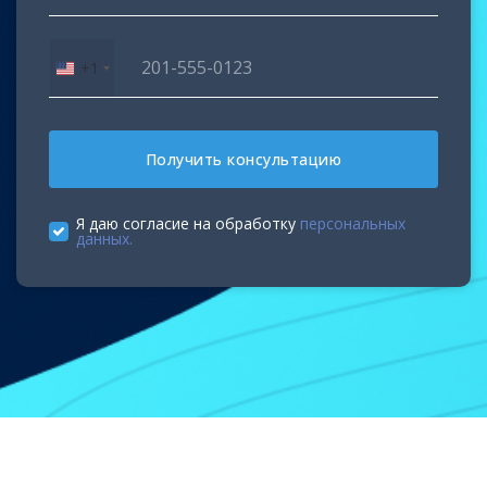
+1
United
States
+1
Получить консультацию
Я даю согласие на обработку
персональных
данных.