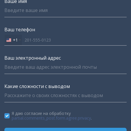
Ваше имя
Ваш телефон
+1
United
States
+1
Ваш электронный адрес
Какие сложности с выводом
Я даю согласие на обработку
partial.comments_post.form.agree.privacy
.