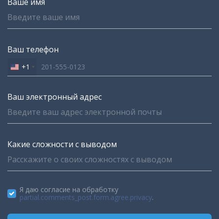
Ваше имя
Ваш телефон
+1
United
States
+1
Ваш электронный адрес
Какие сложности с выводом
Я даю согласие на обработку
partial.comments_post.form.agree.privacy
.