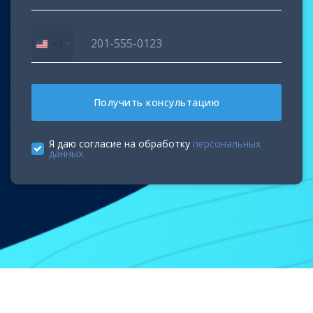
+1
United
States
+1
Получить консультацию
Я даю согласие на обработку
персональных
данных.