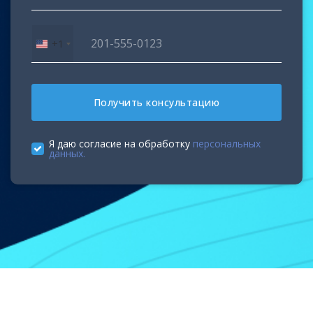
+1
United
States
+1
Получить консультацию
Я даю согласие на обработку
персональных
данных.