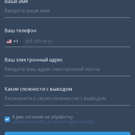
Ваше имя
Ваш телефон
+1
United
States
+1
Ваш электронный адрес
Какие сложности с выводом
Я даю согласие на обработку
partial.comments_post.form.agree.privacy
.