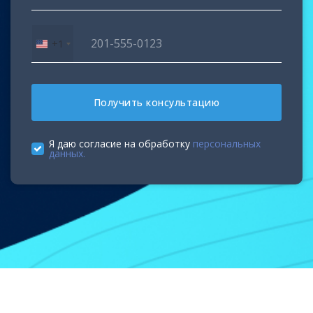
+1
United
States
+1
Получить консультацию
Я даю согласие на обработку
персональных
данных.