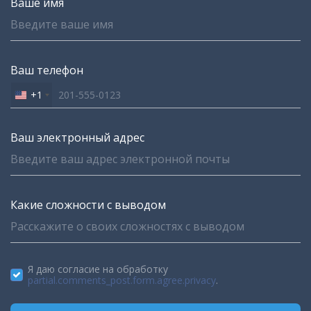
Ваше имя
Ваш телефон
+1
United
States
+1
Ваш электронный адрес
Какие сложности с выводом
Я даю согласие на обработку
partial.comments_post.form.agree.privacy
.