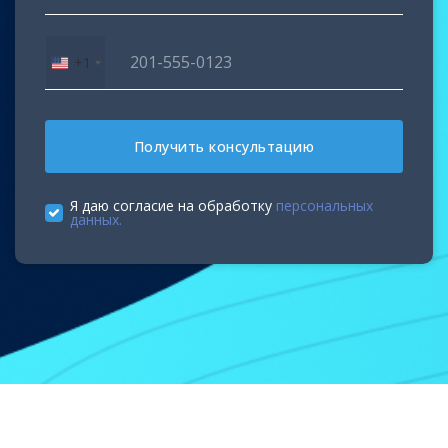
+1
United
States
+1
Получить консультацию
Я даю согласие на обработку
персональных
данных.