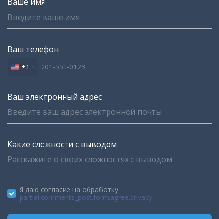
Ваше имя
Ваш телефон
+1
United
States
+1
Ваш электронный адрес
Какие сложности с выводом
Я даю согласие на обработку
partial.comments_post.form.agree.privacy
.