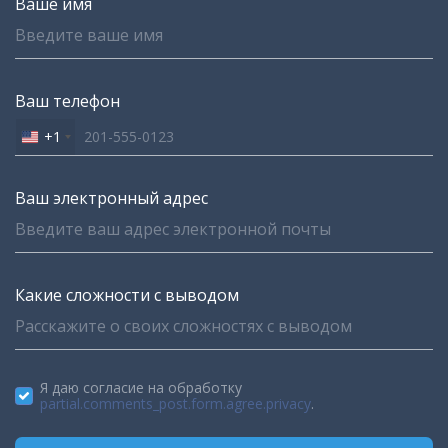
Ваше имя
Ваш телефон
+1
United
States
+1
Ваш электронный адрес
Какие сложности с выводом
Я даю согласие на обработку
partial.comments_post.form.agree.privacy
.