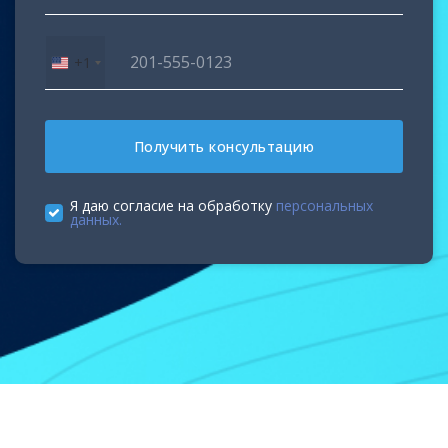
+1
United
States
+1
Получить консультацию
Я даю согласие на обработку
персональных
данных.