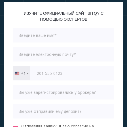
ИЗУЧИТЕ ОФИЦИАЛЬНЫЙ САЙТ BITQY С
ПОМОЩЬЮ ЭКСПЕРТОВ
+1
United
States
+1
Отправляя заявку, я даю согласие на