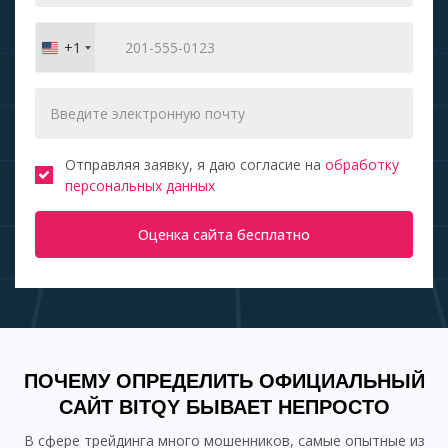
+1
United
States
+1
Отправляя заявку, я даю согласие на
обработку
персональных данных
Оценка сайта бесплатно
ПОЧЕМУ ОПРЕДЕЛИТЬ ОФИЦИАЛЬНЫЙ
САЙТ BITQY БЫВАЕТ НЕПРОСТО
В сфере трейдинга много мошенников, самые опытные из