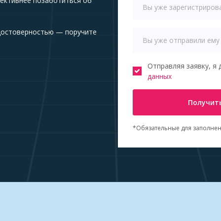
ективнее позаботиться об
достоверностью — поручите
Отправляя заявку, я 
данных
Получить
*Обязательные для заполнен