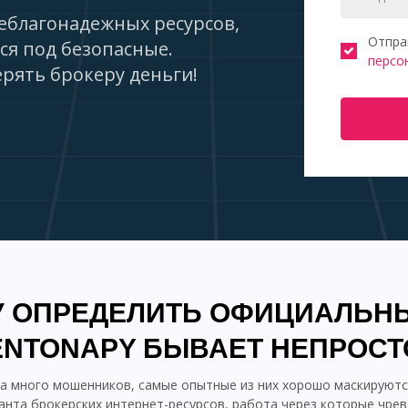
еблагонадежных ресурсов,
Отпра
ся под безопасные.
персо
рять брокеру деньги!
 ОПРЕДЕЛИТЬ ОФИЦИАЛЬН
ENTONAPY БЫВАЕТ НЕПРОСТ
га много мошенников, самые опытные из них хорошо маскируютс
анта брокерских интернет-ресурсов, работа через которые чрев