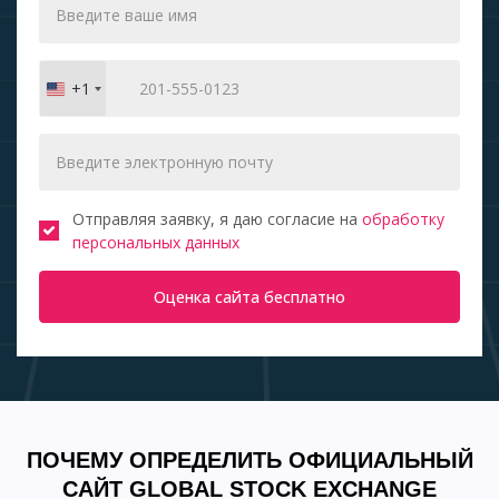
+1
United
States
+1
Отправляя заявку, я даю согласие на
обработку
персональных данных
Оценка сайта бесплатно
ПОЧЕМУ ОПРЕДЕЛИТЬ ОФИЦИАЛЬНЫЙ
САЙТ GLOBAL STOCK EXCHANGE