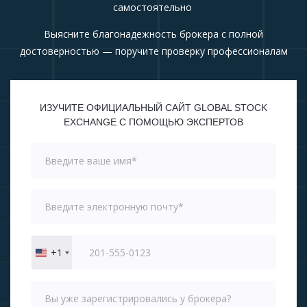
самостоятельно
Выясните благонадежность брокера с полной
достоверностью — поручите проверку профессионалам
ИЗУЧИТЕ ОФИЦИАЛЬНЫЙ САЙТ GLOBAL STOCK
EXCHANGE С ПОМОЩЬЮ ЭКСПЕРТОВ
+1
United
States
+1