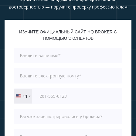
достоверностью — поручите проверку профессионалам
ИЗУЧИТЕ ОФИЦИАЛЬНЫЙ САЙТ HQ BROKER С
ПОМОЩЬЮ ЭКСПЕРТОВ
+1
United
States
+1