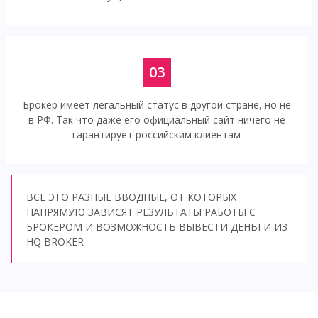
03
Брокер имеет легальный статус в другой стране, но не
в РФ. Так что даже его официальный сайт ничего не
гарантирует российским клиентам
ВСЕ ЭТО РАЗНЫЕ ВВОДНЫЕ, ОТ КОТОРЫХ
НАПРЯМУЮ ЗАВИСЯТ РЕЗУЛЬТАТЫ РАБОТЫ С
БРОКЕРОМ И ВОЗМОЖНОСТЬ ВЫВЕСТИ ДЕНЬГИ ИЗ
HQ BROKER