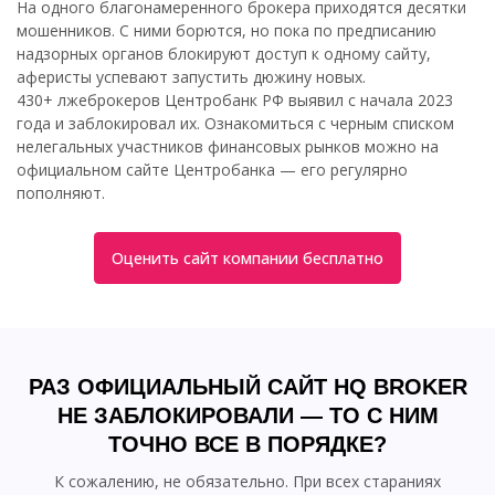
На одного благонамеренного брокера приходятся десятки
мошенников. С ними борются, но пока по предписанию
надзорных органов блокируют доступ к одному сайту,
аферисты успевают запустить дюжину новых.
430+ лжеброкеров Центробанк РФ выявил с начала 2023
года и заблокировал их. Ознакомиться с черным списком
нелегальных участников финансовых рынков можно на
официальном сайте Центробанка — его регулярно
пополняют.
Оценить сайт компании бесплатно
РАЗ ОФИЦИАЛЬНЫЙ САЙТ HQ BROKER
НЕ ЗАБЛОКИРОВАЛИ — ТО С НИМ
ТОЧНО ВСЕ В ПОРЯДКЕ?
К сожалению, не обязательно. При всех стараниях