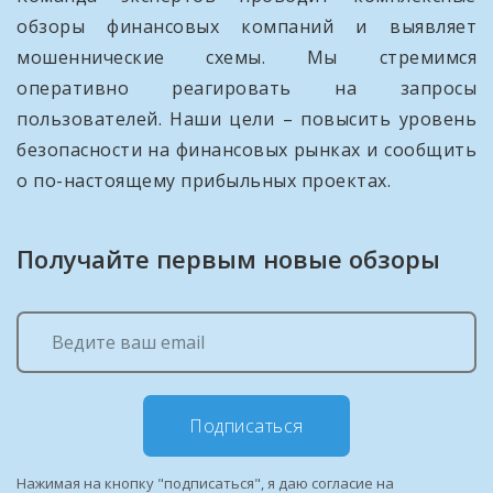
обзоры финансовых компаний и выявляет
мошеннические схемы. Мы стремимся
оперативно реагировать на запросы
пользователей. Наши цели – повысить уровень
безопасности на финансовых рынках и сообщить
о по-настоящему прибыльных проектах.
Получайте первым новые обзоры
Подписаться
Нажимая на кнопку "подписаться", я даю согласие на