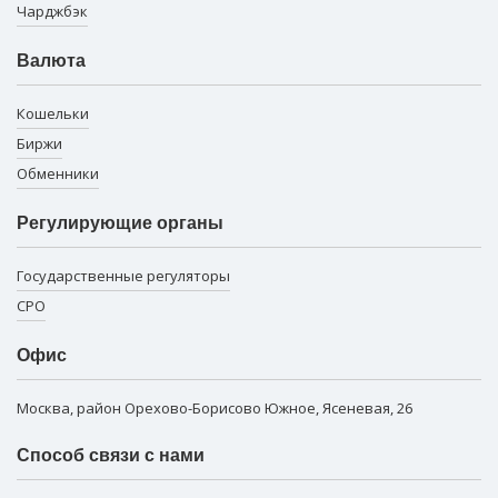
Чарджбэк
Валюта
Кошельки
Биржи
Обменники
Регулирующие органы
Государственные регуляторы
СРО
Офис
Москва, район Орехово-Борисово Южное, Ясеневая, 26
Способ связи с нами