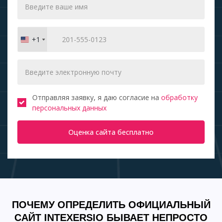
+1
United
States
+1
Отправляя заявку, я даю согласие на
обработку
персональных данных
Оценка сайта бесплатно
ПОЧЕМУ ОПРЕДЕЛИТЬ ОФИЦИАЛЬНЫЙ
САЙТ INTEXERSIO БЫВАЕТ НЕПРОСТО