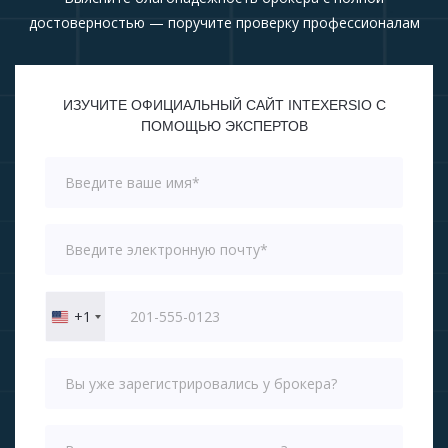
достоверностью — поручите проверку профессионалам
ИЗУЧИТЕ ОФИЦИАЛЬНЫЙ САЙТ INTEXERSIO С
ПОМОЩЬЮ ЭКСПЕРТОВ
+1
United
States
+1