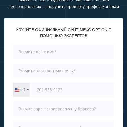
достоверностью — поручите проверку профессионалам
ИЗУЧИТЕ ОФИЦИАЛЬНЫЙ САЙТ MEXC OPTION С
ПОМОЩЬЮ ЭКСПЕРТОВ
+1
United
States
+1