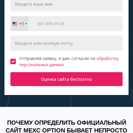
+1
United
States
+1
Отправляя заявку, я даю согласие на
обработку
персональных данных
Оценка сайта бесплатно
ПОЧЕМУ ОПРЕДЕЛИТЬ ОФИЦИАЛЬНЫЙ
САЙТ MEXC OPTION БЫВАЕТ НЕПРОСТО