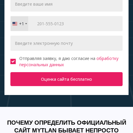
+1
United
States
+1
Отправляя заявку, я даю согласие на
обработку
персональных данных
Оценка сайта бесплатно
ПОЧЕМУ ОПРЕДЕЛИТЬ ОФИЦИАЛЬНЫЙ
САЙТ MYTLAN БЫВАЕТ НЕПРОСТО