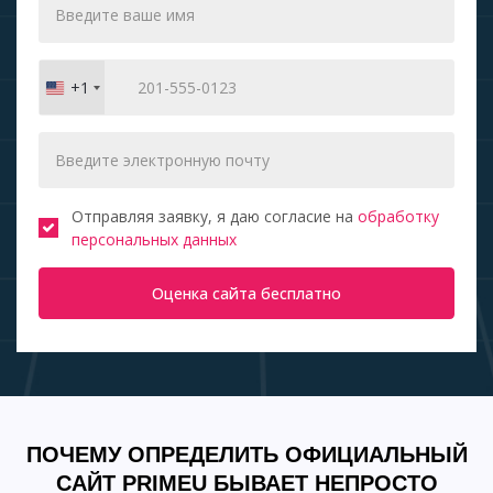
+1
United
States
+1
Отправляя заявку, я даю согласие на
обработку
персональных данных
Оценка сайта бесплатно
ПОЧЕМУ ОПРЕДЕЛИТЬ ОФИЦИАЛЬНЫЙ
САЙТ PRIMEU БЫВАЕТ НЕПРОСТО