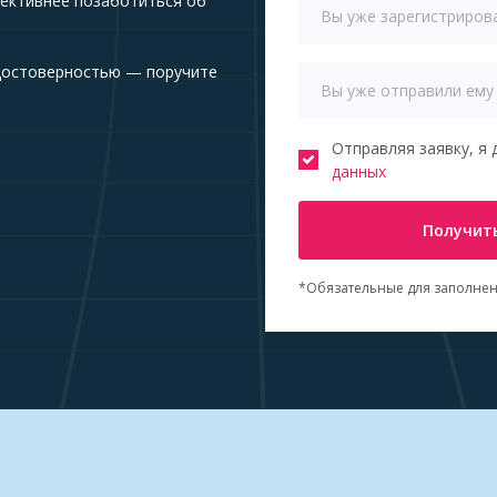
ективнее позаботиться об
достоверностью — поручите
Отправляя заявку, я 
данных
Получить
*Обязательные для заполнен