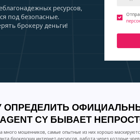
еблагонадежных ресурсов,
Отпра
ся под безопасные.
персо
рять брокеру деньги!
 ОПРЕДЕЛИТЬ ОФИЦИАЛЬН
AGENT CY БЫВАЕТ НЕПРОС
га много мошенников, самые опытные из них хорошо маскируютс
анта брокерских интернет-ресурсов, работа через которые чрев