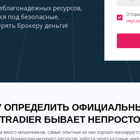
еблагонадежных ресурсов,
Отпра
ся под безопасные.
персо
рять брокеру деньги!
 ОПРЕДЕЛИТЬ ОФИЦИАЛЬН
TRADIER БЫВАЕТ НЕПРОСТ
га много мошенников, самые опытные из них хорошо маскируютс
анта брокерских интернет-ресурсов, работа через которые чрев