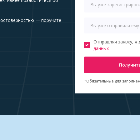
ективнее позаботиться об
достоверностью — поручите
Отправляя заявку, я 
данных
Получить
*Обязательные для заполнен