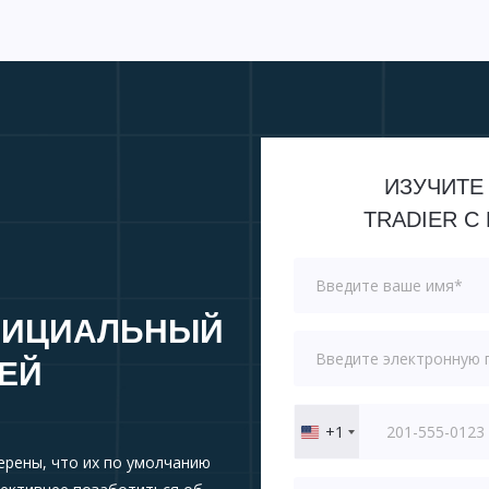
ИЗУЧИТЕ
TRADIER 
ФИЦИАЛЬНЫЙ
СЕЙ
+1
United
States
ерены, что их по умолчанию
+1