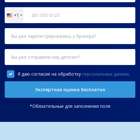
+1
United
States
+1
Я даю согласие на обработку
персональных данных.
Экспертная оценка бесплатно
*Обязательные для заполнения поля