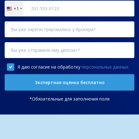
+1
United
States
+1
Я даю согласие на обработку
персональных данных.
Экспертная оценка бесплатно
*Обязательные для заполнения поля