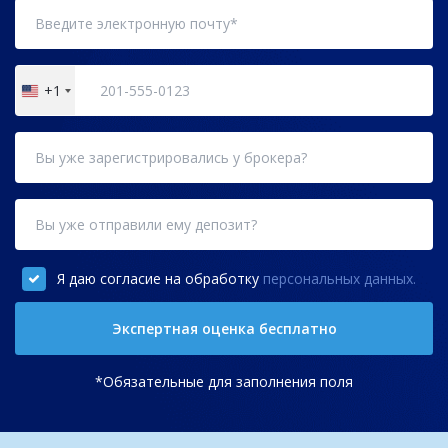
+1
United
States
+1
Я даю согласие на обработку
персональных данных.
Экспертная оценка бесплатно
*Обязательные для заполнения поля