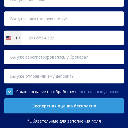
+1
United
States
+1
Я даю согласие на обработку
персональных данных.
Экспертная оценка бесплатно
*Обязательные для заполнения поля