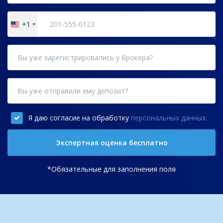
+1
United
States
+1
Я даю согласие на обработку
персональных данных.
Экспертная оценка бесплатно
*Обязательные для заполнения поля