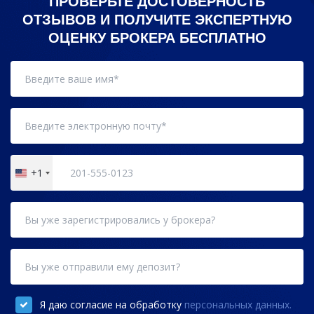
ПРОВЕРЬТЕ ДОСТОВЕРНОСТЬ
ОТЗЫВОВ И ПОЛУЧИТЕ ЭКСПЕРТНУЮ
ОЦЕНКУ БРОКЕРА БЕСПЛАТНО
+1
United
States
+1
Я даю согласие на обработку
персональных данных.