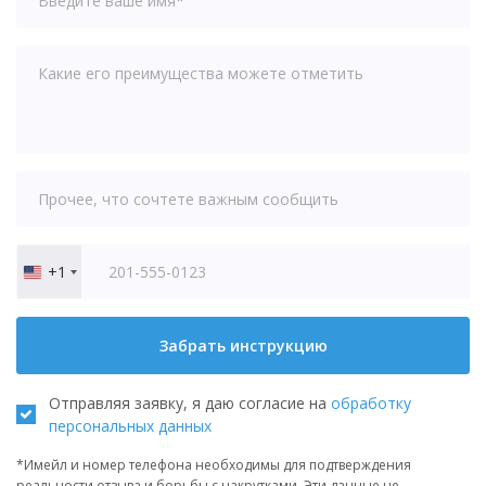
+1
United
States
+1
Забрать инструкцию
Отправляя заявку, я даю согласие на
обработку
персональных данных
*Имейл и номер телефона необходимы для подтверждения
реальности отзыва и борьбы с накрутками. Эти данные не