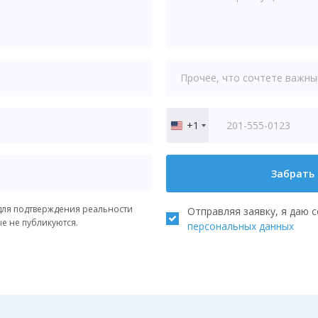
+1
United
States
+1
Забрать
ля подтверждения реальности
Отправляя заявку, я даю 
ые не публикуются.
персональных данных