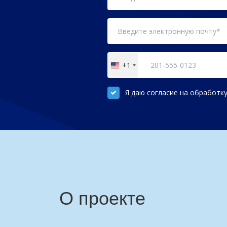
+1
United
States
+1
Я даю согласие на обработк
О проекте