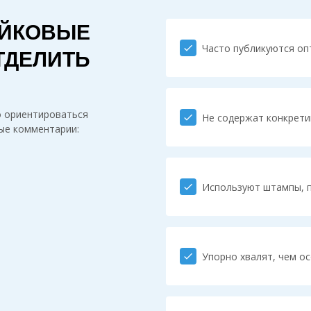
ЕЙКОВЫЕ
Часто публикуются оп
check
ТДЕЛИТЬ
о ориентироваться
Не содержат конкрети
check
ные комментарии:
Используют штампы, 
check
Упорно хвалят, чем о
check