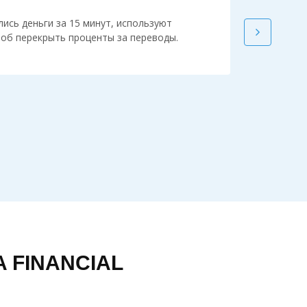
лись деньги за 15 минут, используют
Рива Фин
об перекрыть проценты за переводы.
лицензии
 FINANCIAL