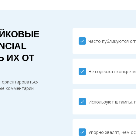
ЕЙКОВЫЕ
Часто публикуются оп
check
NCIAL
Ь ИХ ОТ
Не содержат конкрети
check
о ориентироваться
ные комментарии:
Используют штампы, 
check
Упорно хвалят, чем о
check