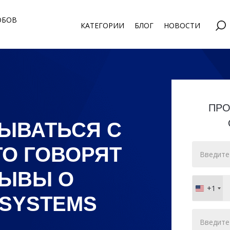
ОБОВ
КАТЕГОРИИ
БЛОГ
НОВОСТИ
ПРО
ЗЫВАТЬСЯ С
ТО ГОВОРЯТ
ЗЫВЫ О
+1
United
 SYSTEMS
States
+1