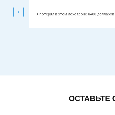
го
вать
0
я потерял в этом лохотроне 8400 долларов
сказал
 меня в
ньги, мы
а. Так
ОСТАВЬТЕ 