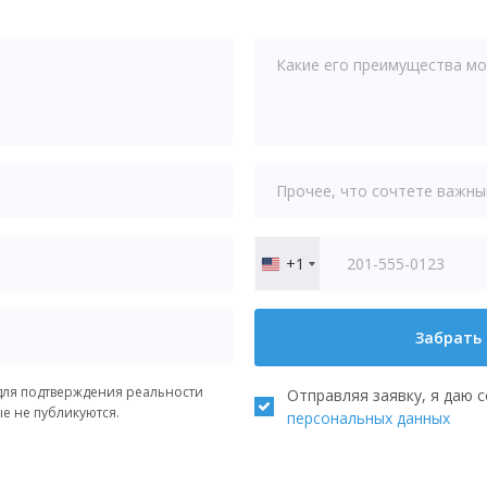
+1
United
States
+1
Забрать
ля подтверждения реальности
Отправляя заявку, я даю 
ые не публикуются.
персональных данных