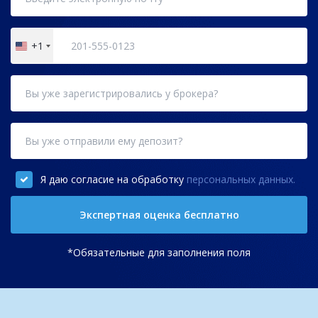
+1
United
States
+1
Я даю согласие на обработку
персональных данных.
Экспертная оценка бесплатно
*Обязательные для заполнения поля