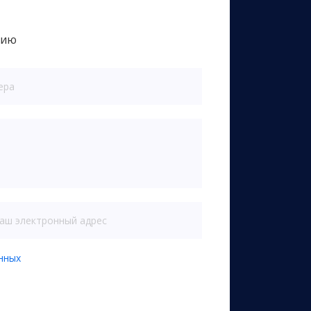
цию
нных