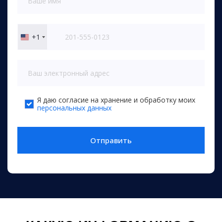
+1
United
States
+1
Я даю согласие на хранение и обработку моих
персональных данных
Отправить