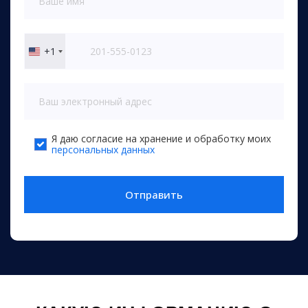
+1
United
States
+1
Я даю согласие на хранение и обработку моих
персональных данных
Отправить