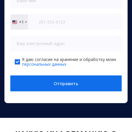
+1
United
States
+1
Я даю согласие на хранение и обработку моих
персональных данных
Отправить