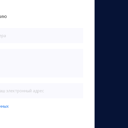
цию
нных