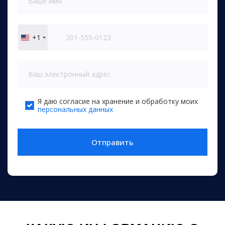
+1
United
States
+1
Я даю согласие на хранение и обработку моих
персональных данных
Отправить