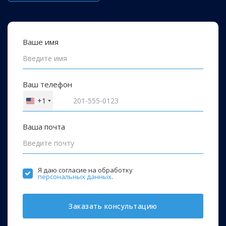
Ваше имя
Ваш телефон
+1
United
States
+1
Ваша почта
Я даю согласие на обработку
персональных данных
.
Заказать консультацию