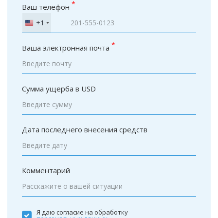
*
Ваш телефон
+1
United
States
*
+1
Ваша электронная почта
Сумма ущерба в USD
Дата последнего внесения средств
Комментарий
Я даю согласие на обработку