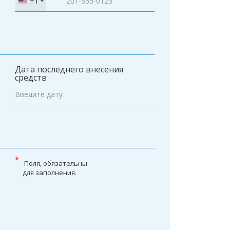
+1
United
States
+1
Дата последнего внесения
средств
*
- Поля, обязательны
для заполнения.