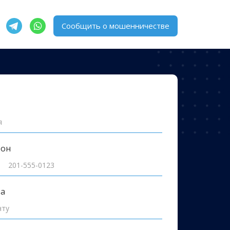
Сообщить о мошенничестве
фон
та