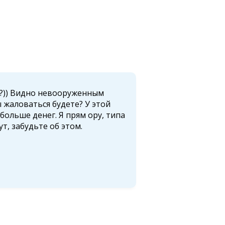
ет?)) Видно невооруженным
Капе
 жаловаться будете? У этой
нерв
больше денег. Я прям ору, типа
брат
т, забудьте об этом.
уже 
Све
04 с