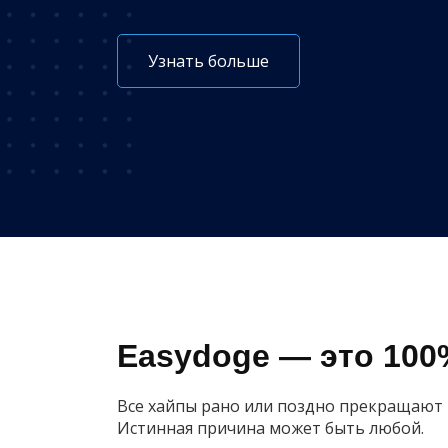
Узнать больше
Easydoge — это 100
Все хайпы рано или поздно прекращают 
Истинная причина может быть любой.