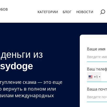
ОБОВ
КАТЕГОРИИ
БЛОГ
НОВОСТИ
Ваше имя
 деньги из
sydoge
Ваш теле
+1
United
ступление скама — это еще
States
о вернуть в полном или
+1
Ваша поч
авилам международных