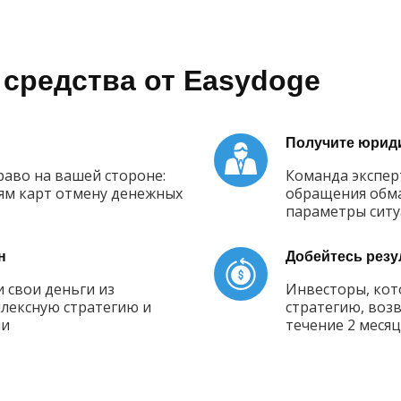
средства от Easydoge
Получите юрид
аво на вашей стороне:
Команда экспер
ям карт отмену денежных
обращения обма
параметры сит
н
Добейтесь резу
 свои деньги из
Инвесторы, кот
лексную стратегию и
стратегию, воз
ии
течение 2 меся