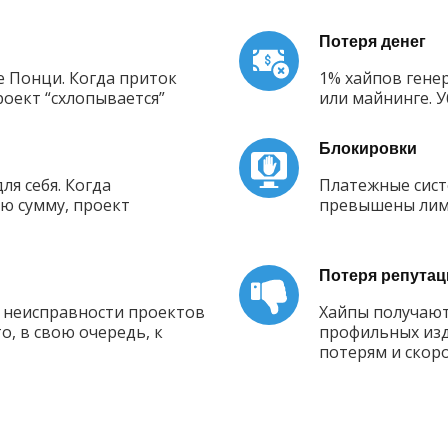
Потеря денег
е Понци. Когда приток
1% хайпов гене
роект “схлопывается”
или майнинге. 
Блокировки
я себя. Когда
Платежные сист
ю сумму, проект
превышены лими
Потеря репутац
 неисправности проектов
Хайпы получают
то, в свою очередь, к
профильных изд
потерям и скор