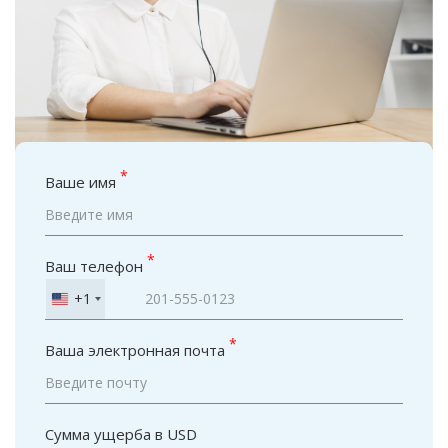
*
Ваше имя
*
Ваш телефон
+1
United
States
*
+1
Ваша электронная почта
Сумма ущерба в USD