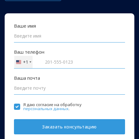
Ваше имя
Ваш телефон
+1
United
States
+1
Ваша почта
Я даю согласие на обработку
персональных данных
.
Заказать консультацию