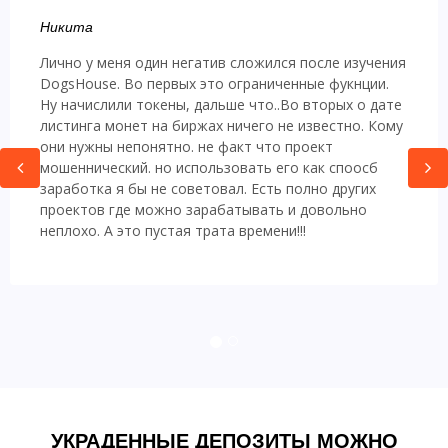
Никита
Лично у меня один негатив сложился после изучения
DogsHouse. Во первых это ограниченные фукнции.
Ну начислили токены, дальше что..Во вторых о дате
листинга монет на биржах ничего не известно. Кому
они нужны непонятно. не факт что проект
мошеннический. но использовать его как споосб
заработка я бы не советовал. Есть полно других
проектов где можно зарабатывать и довольно
неплохо. А это пустая трата времени!!!
УКРАДЕННЫЕ ДЕПОЗИТЫ МОЖНО