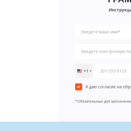
Инструкци
+1
United
States
+1
Я даю согласие на об
*Обязательные для заполнени