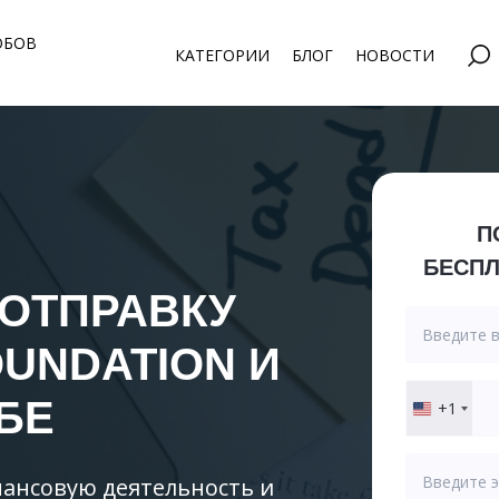
ОБОВ
КАТЕГОРИИ
БЛОГ
НОВОСТИ
П
БЕСПЛ
 ОТПРАВКУ
OUNDATION
И
БЕ
+1
United
States
+1
ансовую деятельность и