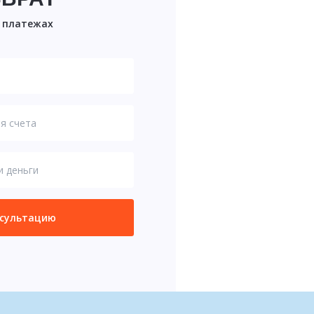
х платежах
нсультацию