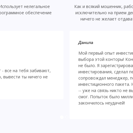
Использует нелегальное
Как и всякий мошенник, раб
рограммное обеспечение
исключительно на прием де
ничего не желает отдава
Данила
Мой первый опыт инвестиц
выбора этой конторы! Кон
не было. Я зарегистриров
- все на тебя забивают,
инвестирования, сделал п
о, вывести ты ничего не
сопровождал менеджер, п
инвестиционного пакета. 
-- уже на связь никто не в
смог. Попыток было милли
закончилось неудачей!