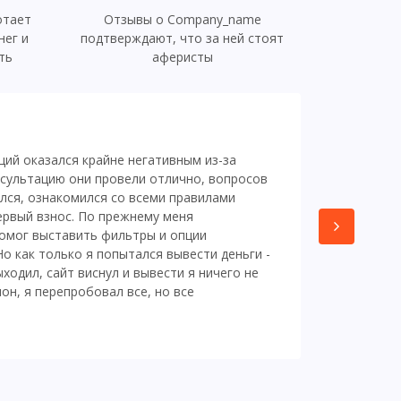
отает
Отзывы о Company_name
нег и
подтверждают, что за ней стоят
ть
аферисты
Merkuriy
ий оказался крайне негативным из-за
сультацию они провели отлично, вопросов
ался, ознакомился со всеми правилами
ервый взнос. По прежнему меня
омог выставить фильтры и опции
EXCFound
Но как только я попытался вывести деньги -
ыходил, сайт виснул и вывести я ничего не
он, я перепробовал все, но все