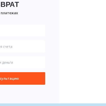
ЗВРАТ
х платежах
нсультацию