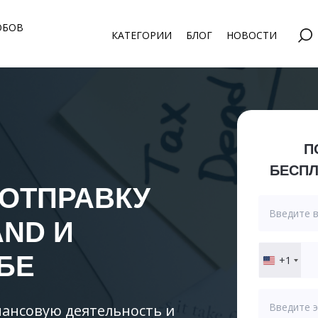
ОБОВ
КАТЕГОРИИ
БЛОГ
НОВОСТИ
П
БЕСПЛ
 ОТПРАВКУ
AND
И
БЕ
+1
United
States
+1
ансовую деятельность и