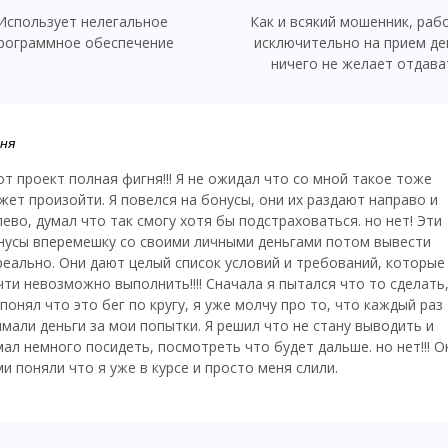
Использует нелегальное
Как и всякий мошенник, раб
рограммное обеспечение
исключительно на прием де
ничего не желает отдава
ня
от проект полная фигня!!! Я не ожидал что со мной такое тоже
жет произойти. Я повелся на бонусы, они их раздают направо и
лево, думал что так смогу хотя бы подстраховаться. но нет! Эти
нусы вперемешку со своими личными деньгами потом вывести
реально. Они дают целый список условий и требований, которые
чти невозможно выполнить!!!! Сначала я пытался что то сделать
 понял что это бег по кругу, я уже молчу про то, что каждый раз
имали деньги за мои попытки. Я решил что не стану выводить и
мал немного посидеть, посмотреть что будет дальше. но нет!!! О
ми поняли что я уже в курсе и просто меня слили.