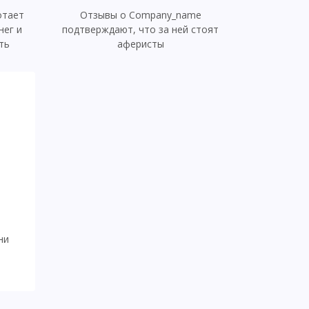
отает
Отзывы о Company_name
нег и
подтверждают, что за ней стоят
ть
аферисты
,
ни