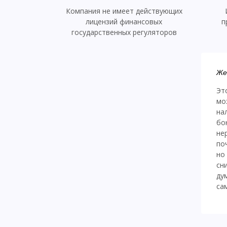
Компания не имеет действующих
лицензий финансовых
п
государственных регуляторов
Же
Эт
мо
на
бо
не
по
но
сн
ду
са