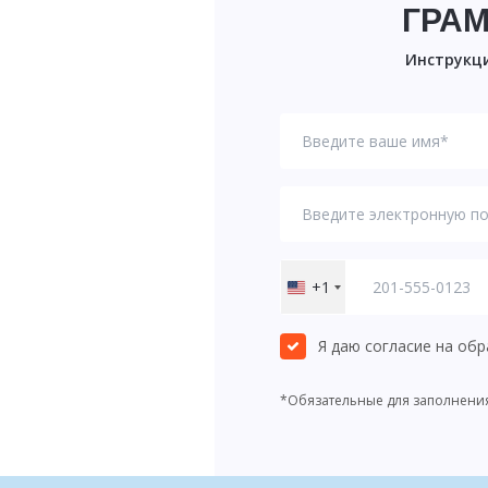
ГРАМ
Инструкци
+1
United
States
+1
Я даю согласие на об
*Обязательные для заполнени