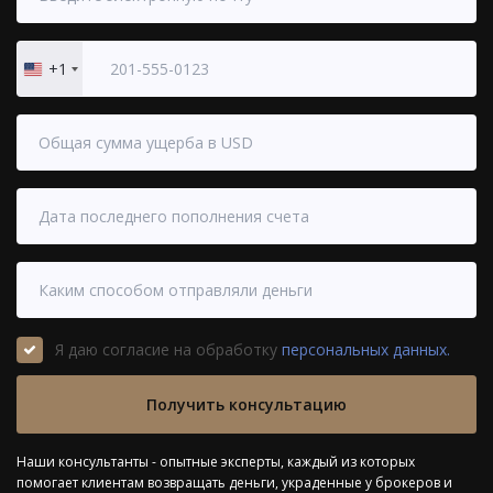
+1
United
States
+1
Я даю согласие на обработку
персональных данных.
Получить консультацию
Наши консультанты - опытные эксперты, каждый из которых
помогает клиентам возвращать деньги, украденные у брокеров и