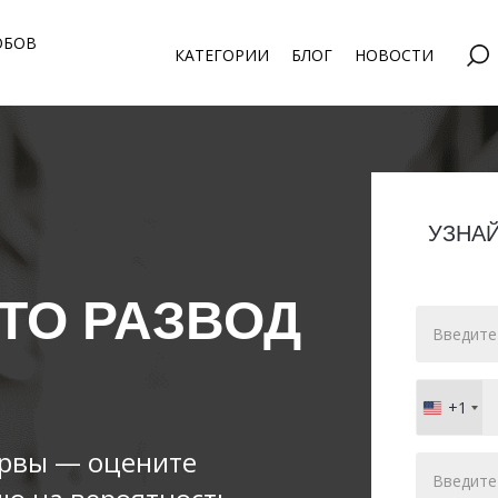
ОБОВ
КАТЕГОРИИ
БЛОГ
НОВОСТИ
УЗНА
ТО РАЗВОД
+1
United
States
ервы — оцените
+1