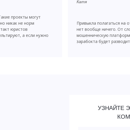
Катя
Такие проекты могут
но никак не норм
Привыкла полагаться на от
нтакт юристов
нет вообще ничего. От сл
ультируют, а если нужно
мошенническую платформу
зарабокта будет разводит
УЗНАЙТЕ 
КОМ