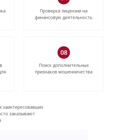
ажа
Проверка лицензии на
финансовую деятельность
08
в
Поиск дополнительных
для
признаков мошенничества
х заинтересовавших
асто заказывают
в