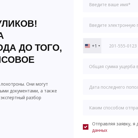
УЛИКОВ!
А
ДА ДО ТОГО,
+1
United
States
НСОВОЕ
+1
 лохотроны. Они могут
ными документами, а также
 экспертный разбор
Отправляя заявку, я 
данных