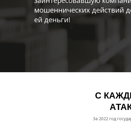
заинтересовавшую компани
мошеннических действий до
ей деньги!
С КАЖД
АТА
За 2022 год госуд