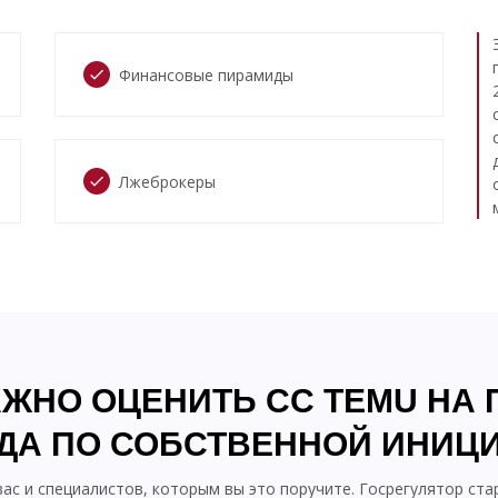
Финансовые пирамиды
check
Лжеброкеры
check
ЖНО ОЦЕНИТЬ CC TEMU НА
ДА ПО СОБСТВЕННОЙ ИНИЦ
вас и специалистов, которым вы это поручите. Госрегулятор ста